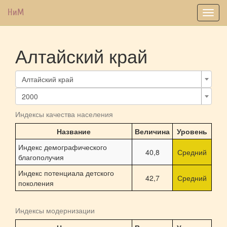
НиМ
Toggl
navig
Алтайский край
Алтайский край
2000
Индексы качества населения
Название
Величина
Уровень
Индекс демографического
40,8
Средний
благополучия
Индекс потенциала детского
42,7
Средний
поколения
Индексы модернизации