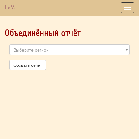
НиМ
Toggl
navig
Объединённый отчёт
Выберите регион
Создать отчёт